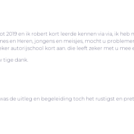
ot 2019 en ik robert kort leerde kennen via via, ik he
et. Dames en Heren, jongens en meisjes, mocht u probl
 zeker autorijschool kort aan. die leeft zeker met u me
 tige dank.
t was de uitleg en begeleiding toch het rustigst en prett