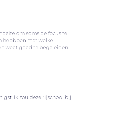
b moeite om soms de focus te
emen hebbben met welke
e en weet goed te begeleiden .
igst. Ik zou deze rijschool bij