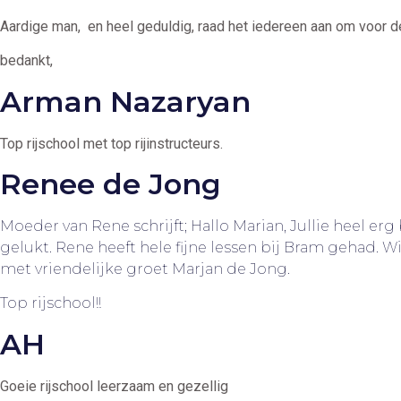
Aardige man, en heel geduldig, raad het iedereen aan om voor de
bedankt,
Arman Nazaryan
Top rijschool met top rijinstructeurs.
Renee de Jong
Moeder van Rene schrijft; Hallo Marian, Jullie heel er
gelukt. Rene heeft hele fijne lessen bij Bram gehad. Wi
met vriendelijke groet Marjan de Jong.
Top rijschool!!
AH
Goeie rijschool leerzaam en gezellig