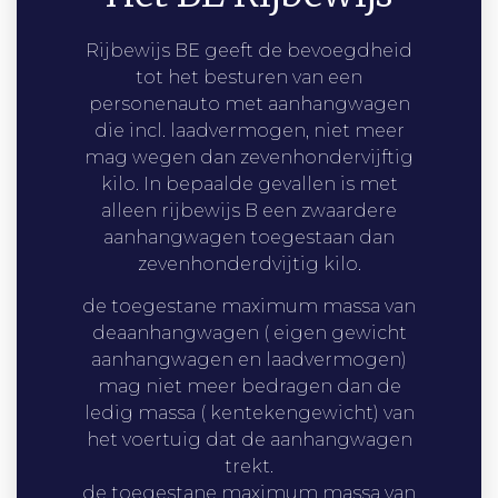
Rijbewijs BE geeft de bevoegdheid
tot het besturen van een
personenauto met aanhangwagen
die incl. laadvermogen, niet meer
mag wegen dan zevenhondervijftig
kilo. In bepaalde gevallen is met
alleen rijbewijs B een zwaardere
aanhangwagen toegestaan dan
zevenhonderdvijtig kilo.
de toegestane maximum massa van
deaanhangwagen ( eigen gewicht
aanhangwagen en laadvermogen)
mag niet meer bedragen dan de
ledig massa ( kentekengewicht) van
het voertuig dat de aanhangwagen
trekt.
de toegestane maximum massa van