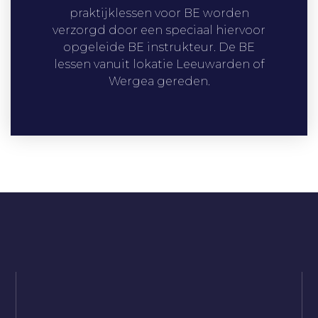
praktijklessen voor BE worden
verzorgd door een speciaal hiervoor
opgeleide BE instrukteur. De BE
lessen vanuit lokatie Leeuwarden of
Wergea gereden.