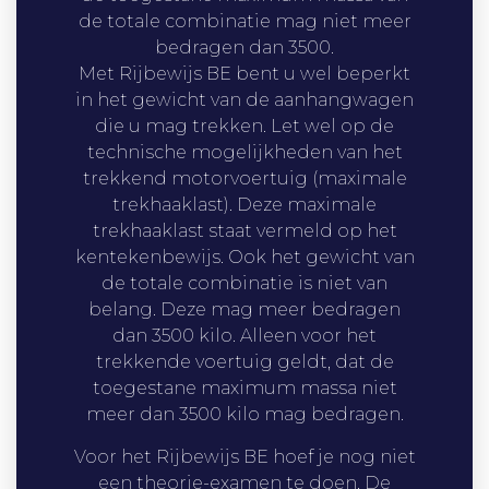
de totale combinatie mag niet meer
bedragen dan 3500.
Met Rijbewijs BE bent u wel beperkt
in het gewicht van de aanhangwagen
die u mag trekken. Let wel op de
technische mogelijkheden van het
trekkend motorvoertuig (maximale
trekhaaklast). Deze maximale
trekhaaklast staat vermeld op het
kentekenbewijs. Ook het gewicht van
de totale combinatie is niet van
belang. Deze mag meer bedragen
dan 3500 kilo. Alleen voor het
trekkende voertuig geldt, dat de
toegestane maximum massa niet
meer dan 3500 kilo mag bedragen.
Voor het Rijbewijs BE hoef je nog niet
een theorie-examen te doen. De