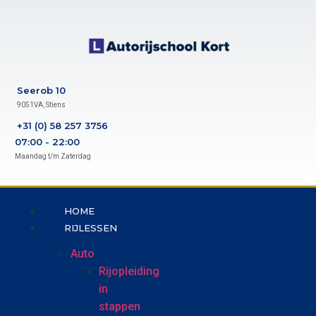
Skip
to
content
Seerob 10
9051VA, Stiens
+31 (0) 58 257 3756
07:00 - 22:00
Maandag t/m Zaterdag
HOME
RIJLESSEN
Auto
Rijopleiding
in
stappen